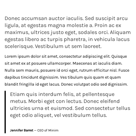
Donec accumsan auctor iaculis. Sed suscipit arcu
hot
ligula, at egestas magna molestie a. Proin ac ex
maximus, ultrices justo eget, sodales orci. Aliquam
night
egestas libero ac turpis pharetra, in vehicula lacus
lamp
scelerisque. Vestibulum ut sem laoreet.
model
Lorem ipsum dolor sit amet, consectetur adipiscing elit. Quisque
in
sit amet ex at posuere ullamcorper. Maecenas at iaculis diam.
Nulla sem mauris, posuere id orci eget, rutrum efficitur nisl. Fusce
2018
dapibus tincidunt dignissim. Ves tibulum quis quam et quam
blandit fringilla id eget lacus. Donec volutpat odio sed dignissim.
Etiam quis interdum felis, at pellentesque
febrero
metus. Morbi eget con lectus. Donec eleifend
12,
ultricies urna et euismod. Sed consectetur tellus
2019
eget odio aliquet, vel vestibulum tellus.
2019-
02-
11T06:34:21-
Jennifer Barret
— CEO of Minim