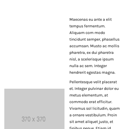
06:00
Trending
Maecenas eu ante a elit
tempus fermentum.
Aliquam com modo
tincidunt semper, phasellus
accumsan. Musto ac mollis
pharetra, ex dui pharetra
nisl, a scelerisque ipsum
nulla ac sem. Integer
hendrerit egestas magna.
Pellentesque velit placerat
et. Integer pulvinar dolor eu
metus elementum, at
commodo erat efficitur.
Vivamus sol licitudin, quam
a ornare vestibulum. Proin
sit amet aliquet justo, et
finibus neque. Etiam id