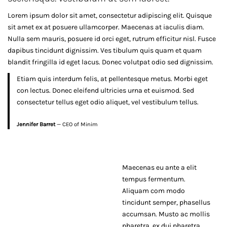
in
Lorem ipsum dolor sit amet, consectetur adipiscing elit. Quisque
2018
sit amet ex at posuere ullamcorper. Maecenas at iaculis diam.
Nulla sem mauris, posuere id orci eget, rutrum efficitur nisl. Fusce
dapibus tincidunt dignissim. Ves tibulum quis quam et quam
blandit fringilla id eget lacus. Donec volutpat odio sed dignissim.
febrero
Etiam quis interdum felis, at pellentesque metus. Morbi eget
11,
con lectus. Donec eleifend ultricies urna et euismod. Sed
2019
consectetur tellus eget odio aliquet, vel vestibulum tellus.
2018-
12-
Jennifer Barret
— CEO of Minim
22T07:31:17-
06:00
All
Maecenas eu ante a elit
Post
tempus fermentum.
Aliquam com modo
tincidunt semper, phasellus
accumsan. Musto ac mollis
pharetra, ex dui pharetra