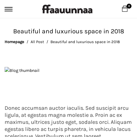
0
Beautiful and luxurious space in 2018
Homepage
All Post
Beautiful and luxurious space in 2018
Beautiful
Donec accumsan auctor iaculis. Sed suscipit arcu
and
ligula, at egestas magna molestie a. Proin ac ex
luxurious
maximus, ultrices justo eget, sodales orci. Aliquam
egestas libero ac turpis pharetra, in vehicula lacus
space
scelerisque. Vestibulum ut sem laoreet.