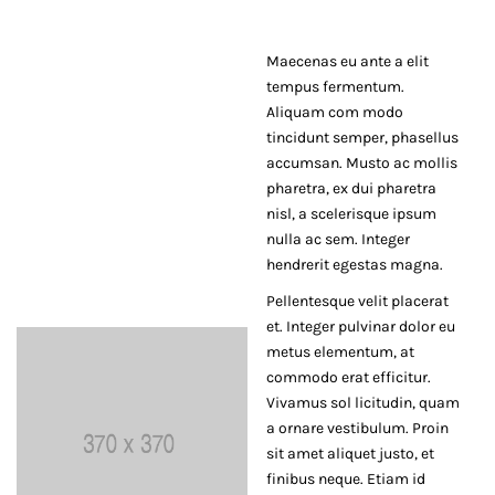
20T01:55:05-
06:00
Maecenas eu ante a elit
Trending
tempus fermentum.
Aliquam com modo
tincidunt semper, phasellus
accumsan. Musto ac mollis
pharetra, ex dui pharetra
nisl, a scelerisque ipsum
nulla ac sem. Integer
hendrerit egestas magna.
Pellentesque velit placerat
et. Integer pulvinar dolor eu
metus elementum, at
commodo erat efficitur.
Vivamus sol licitudin, quam
a ornare vestibulum. Proin
sit amet aliquet justo, et
finibus neque. Etiam id