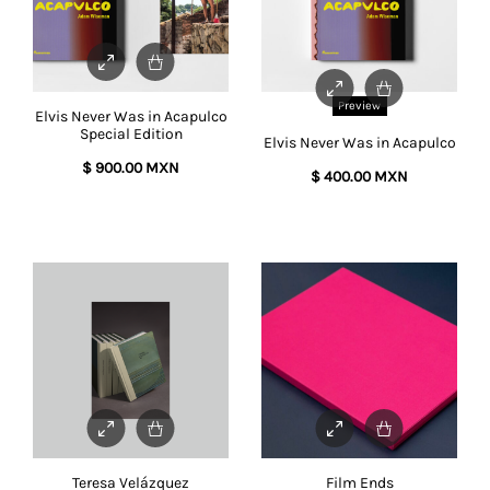
Preview
Elvis Never Was in Acapulco
Special Edition
Elvis Never Was in Acapulco
$
900.00 MXN
$
400.00 MXN
This
This
product
prod
has
has
multiple
mult
variants.
varia
The
The
options
opti
may
may
be
be
chosen
chos
on
on
the
Teresa Velázquez
Film Ends