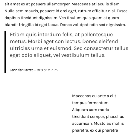
your
sit amet ex at posuere ullamcorper. Maecenas at iaculis diam.
Nulla sem mauris, posuere id orci eget, rutrum efficitur nisl. Fusce
home
dapibus tincidunt dignissim. Ves tibulum quis quam et quam
blandit fringilla id eget lacus. Donec volutpat odio sed dignissim.
Etiam quis interdum felis, at pellentesque
metus. Morbi eget con lectus. Donec eleifend
February
ultricies urna et euismod. Sed consectetur tellus
12,
eget odio aliquet, vel vestibulum tellus.
2019
2019-
Jennifer Barret
— CEO of Minim
01-
26T07:42:07-
06:00
News
Maecenas eu ante a elit
tempus fermentum.
Aliquam com modo
tincidunt semper, phasellus
accumsan. Musto ac mollis
pharetra, ex dui pharetra